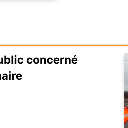
ublic concerné
aire
Pré-requis
mé(e) pour exercer les tâches essentielles de