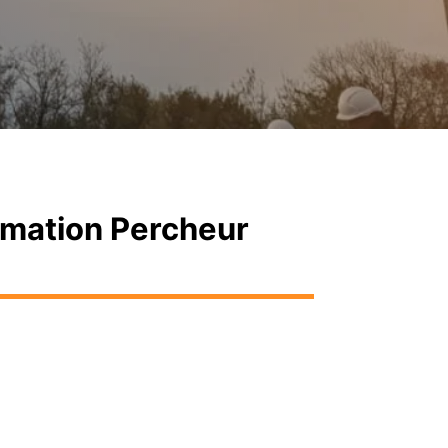
rmation Percheur
ectifs de Formation
tion d’Agent Perchage Catenaire CH1 et