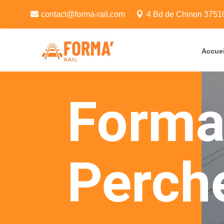
contact@forma-rail.com
4 Bd de Chinon 37510
Accuei
Format
Perch