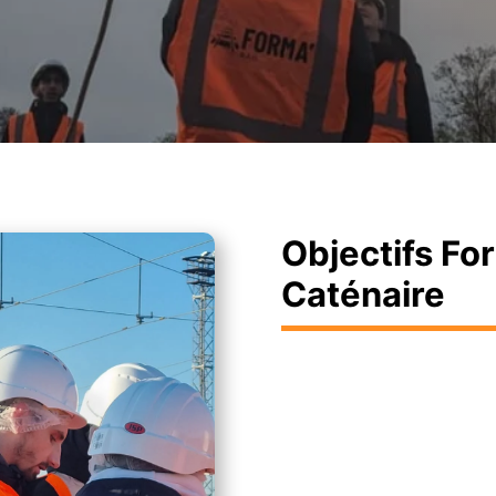
Objectifs Fo
Caténaire
Obj
A l’issue de la forma
CB1.