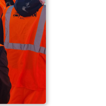
L’agent sera capable 
D’agir sur instruction
D’effectuer des travau
De veiller à sa propre
soumises aux conséqu
Il sera capable, sur o
travaux – CH3-CB3 :
D’ Effectuer la pose d
A son poste de travail
aux rails (CLR), des c
ligne-rail, support (C
De pouvoir assurer la 
électrique caténaire d