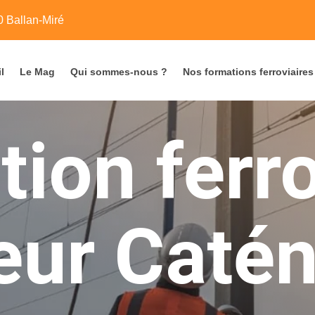
 Ballan-Miré
l
Le Mag
Qui sommes-nous ?
Nos formations ferroviaires
ion ferro
eur Catén