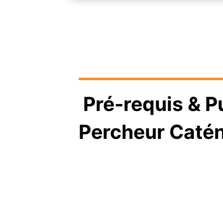
Pré-requis & P
Percheur Catén
Vous êtes OBLIGATOIREMENT for
sécurité M